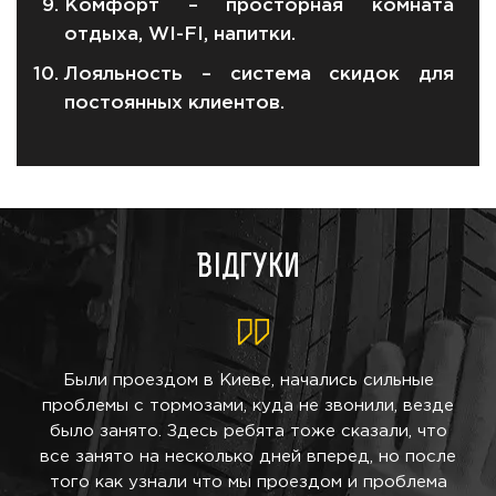
Комфорт – просторная комната
отдыха, WI-FI, напитки.
Лояльность – система скидок для
постоянных клиентов.
Відгуки
ие,
Были проездом в Киеве, начались сильные
За
и
проблемы с тормозами, куда не звонили, везде
м
л/
было занято. Здесь ребята тоже сказали, что
Ск
ю
все занято на несколько дней вперед, но после
и
того как узнали что мы проездом и проблема
По