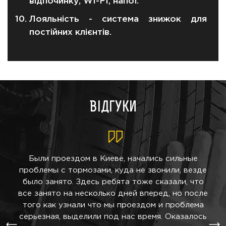
відпочинку, WI-FI, напої.
Лояльність - система знижок для
постійних клієнтів.
Відгуки
ие,
Были проездом в Киеве, начались сильные
За
и
проблемы с тормозами, куда не звонили, везде
м
л/
было занято. Здесь ребята тоже сказали, что
Ск
ю
все занято на несколько дней вперед, но после
и
того как узнали что мы проездом и проблема
По
О.
серьезная, выделили под нас время. Оказалось